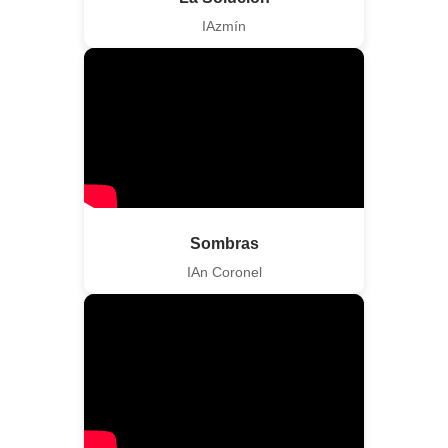
IAzmín
Sombras
IAn Coronel