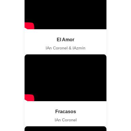
El Amor
IAn Coronel & IAzmín
Fracasos
IAn Coronel