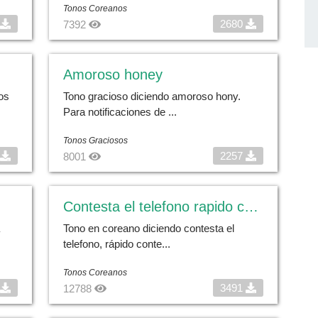
Tonos Coreanos
2680
7392
Amoroso honey
os
Tono gracioso diciendo amoroso hony.
Para notificaciones de ...
Tonos Graciosos
2257
8001
Contesta el telefono rapido contesta
Tono en coreano diciendo contesta el
telefono, rápido conte...
Tonos Coreanos
3491
12788