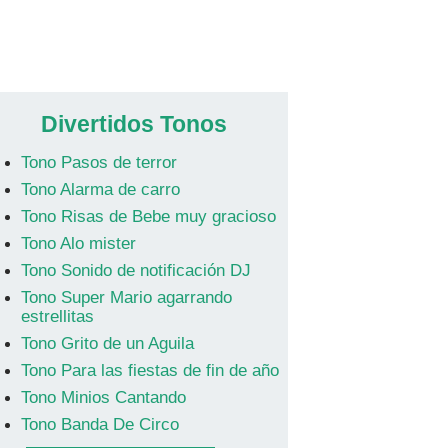
Divertidos Tonos
Tono Pasos de terror
Tono Alarma de carro
Tono Risas de Bebe muy gracioso
Tono Alo mister
Tono Sonido de notificación DJ
Tono Super Mario agarrando
estrellitas
Tono Grito de un Aguila
Tono Para las fiestas de fin de año
Tono Minios Cantando
Tono Banda De Circo