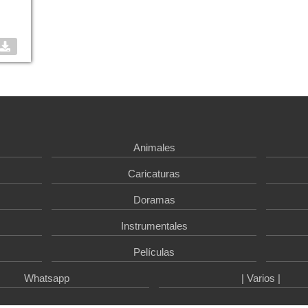
Animales
Caricaturas
Doramas
Instrumentales
Películas
Whatsapp
| Varios |