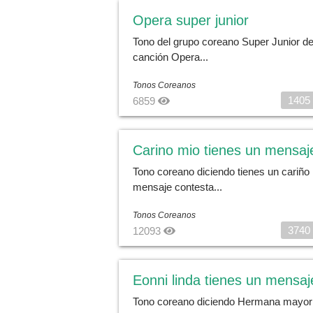
Opera super junior
Tono del grupo coreano Super Junior de
canción Opera...
Tonos Coreanos
1405
6859
Carino mio tienes un mensaj
Tono coreano diciendo tienes un cariño
mensaje contesta...
Tonos Coreanos
3740
12093
Eonni linda tienes un mensaj
Tono coreano diciendo Hermana mayor