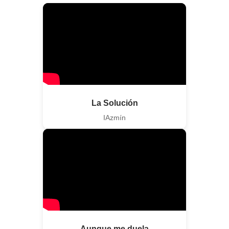
La Solución
IAzmín
Aunque me duela