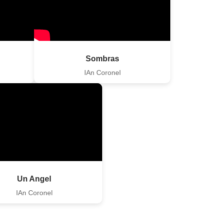
Sombras
IAn Coronel
Un Angel
IAn Coronel