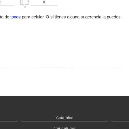
1
0
sta de
tonos
para celular. O si tienes alguna sugerencia la puedes
Animales
Caricaturas