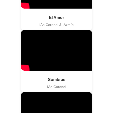
El Amor
IAn Coronel & IAzmín
Sombras
IAn Coronel