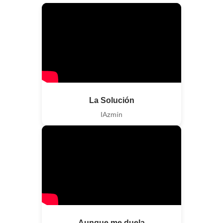
La Solución
IAzmín
Aunque me duela