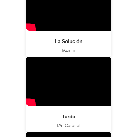
La Solución
IAzmín
Tarde
IAn Coronel