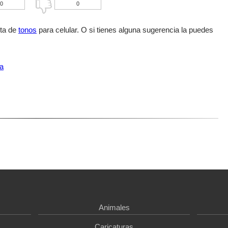
0
0
sta de
tonos
para celular. O si tienes alguna sugerencia la puedes
ea
Animales
Caricaturas