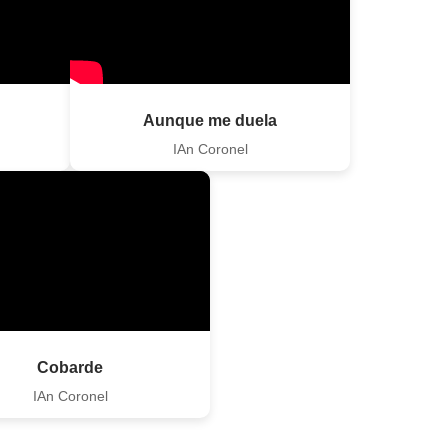
Aunque me duela
IAn Coronel
Cobarde
IAn Coronel