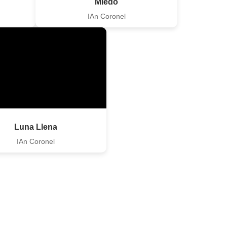
Miedo
IAn Coronel
Luna Llena
IAn Coronel