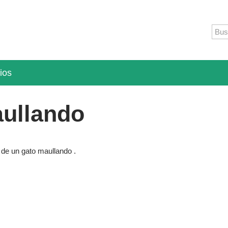
ios
ullando
l de un gato maullando .