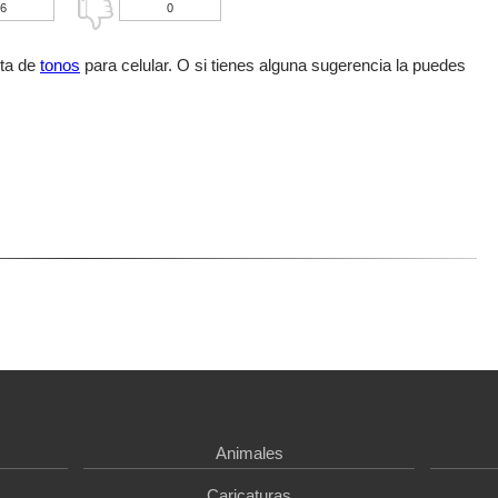
6
0
sta de
tonos
para celular. O si tienes alguna sugerencia la puedes
Animales
Caricaturas