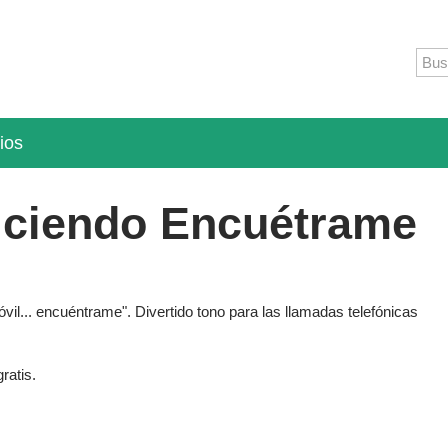
ios
iciendo Encuétrame
il... encuéntrame". Divertido tono para las llamadas telefónicas
ratis.