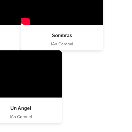
Sombras
IAn Coronel
Un Angel
IAn Coronel