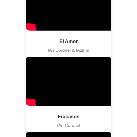
El Amor
IAn Coronel & IAzmín
Fracasos
IAn Coronel