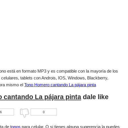
el tono está en formato MP3 y es compatible con la mayoría de los
 celulares, tablets con Androis, IOS, Windows, Blackberry,
ora mismo el
Tono Homero cantando La pájara pinta
 cantando La pájara pinta
dale like
6
0
sta de
tonos
para celular. O si tienes alguna sugerencia la puedes