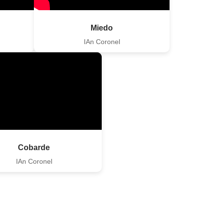
Miedo
IAn Coronel
Cobarde
IAn Coronel