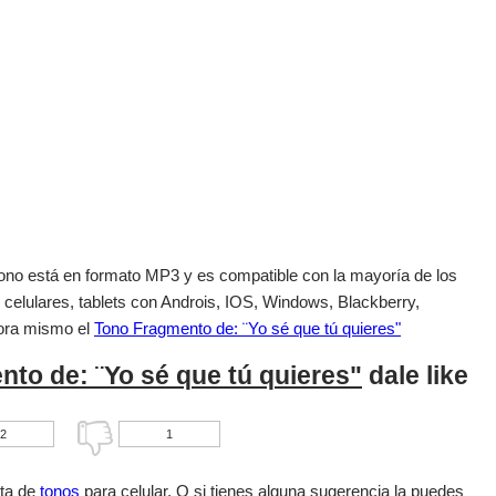
el tono está en formato MP3 y es compatible con la mayoría de los
 celulares, tablets con Androis, IOS, Windows, Blackberry,
ora mismo el
Tono Fragmento de: ¨Yo sé que tú quieres"
to de: ¨Yo sé que tú quieres"
dale like
2
1
sta de
tonos
para celular. O si tienes alguna sugerencia la puedes