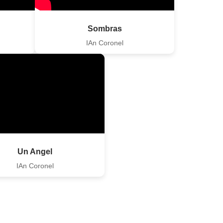
Sombras
IAn Coronel
Un Angel
IAn Coronel