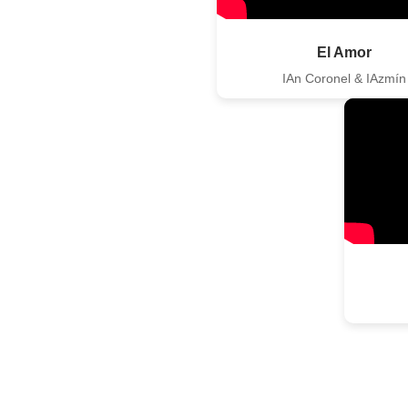
El Amor
IAn Coronel & IAzmín