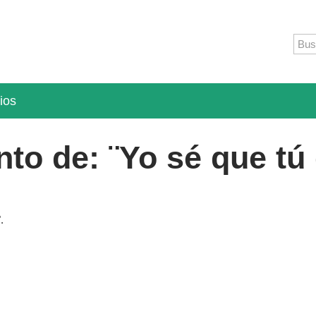
ios
to de: ¨Yo sé que tú
".