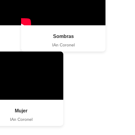
Sombras
IAn Coronel
Mujer
IAn Coronel