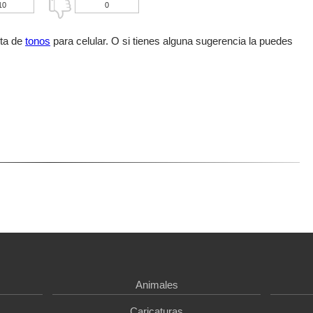
10
0
sta de
tonos
para celular. O si tienes alguna sugerencia la puedes
Animales
Caricaturas