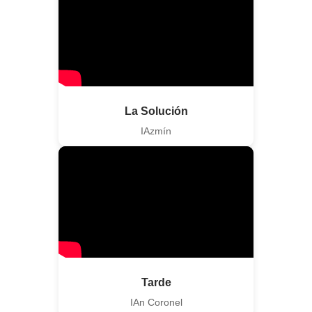
La Solución
IAzmín
Tarde
IAn Coronel