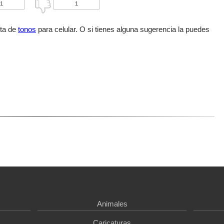
1
1
sta de
tonos
para celular. O si tienes alguna sugerencia la puedes
Animales
Caricaturas