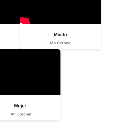
Miedo
IAn Coronel
Mujer
IAn Coronel