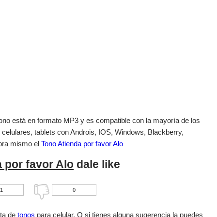
el tono está en formato MP3 y es compatible con la mayoría de los
 celulares, tablets con Androis, IOS, Windows, Blackberry,
ora mismo el
Tono Atienda por favor Alo
 por favor Alo
dale like
1
0
sta de
tonos
para celular. O si tienes alguna sugerencia la puedes