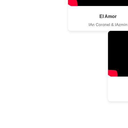
El Amor
IAn Coronel & IAzmín