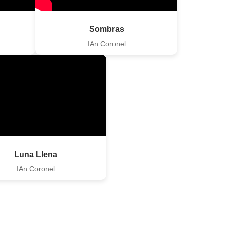
Sombras
IAn Coronel
Luna Llena
IAn Coronel