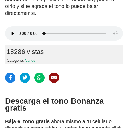
oírlo y si te agrada el tono lo puede bajar
directamente.
18286 vistas.
Categoría:
Varios
Descarga el tono Bonanza
gratis
Bája el tono gratis
ahora mismo a tu celular o