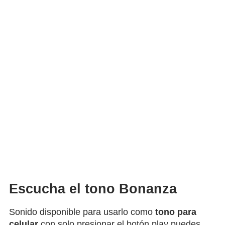
Escucha el tono Bonanza
Sonido disponible para usarlo como
tono para
celular
con solo presionar el botón play puedes