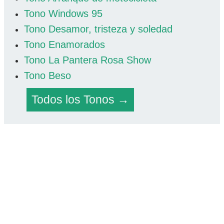
Tono Windows 95
Tono Desamor, tristeza y soledad
Tono Enamorados
Tono La Pantera Rosa Show
Tono Beso
Todos los Tonos →