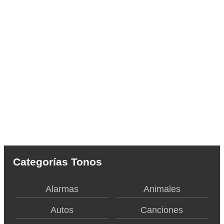
Categorías Tonos
Alarmas
Animales
Autos
Canciones