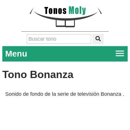
Menu
Tono Bonanza
Sonido de fondo de la serie de televisión Bonanza .