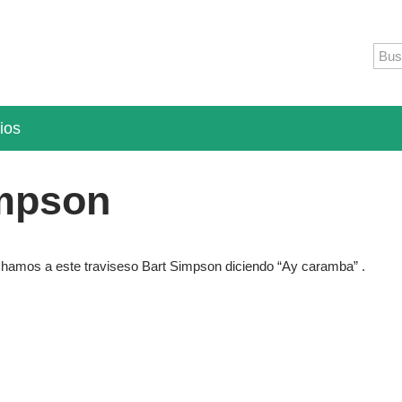
ios
impson
uchamos a este traviseso Bart Simpson diciendo “Ay caramba” .