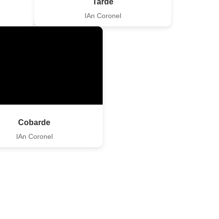
Tarde
IAn Coronel
Cobarde
IAn Coronel