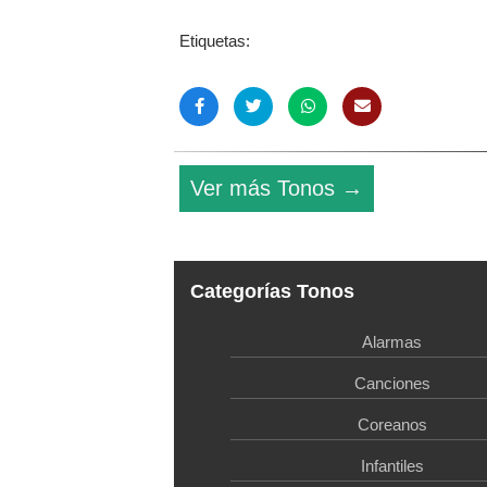
Etiquetas:
Ver más Tonos →
Categorías Tonos
Alarmas
Canciones
Coreanos
Infantiles