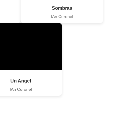
Sombras
IAn Coronel
Un Angel
IAn Coronel